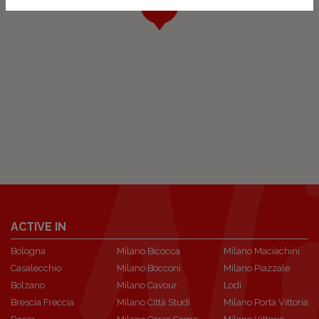
ACTIVE IN
Bologna
Milano Bicocca
Milano Maciachini
Casalecchio
Milano Bocconi
Milano Piazzale
Bolzano
Milano Cavour
Lodi
Brescia Freccia
Milano Città Studi
Milano Porta Vittoria