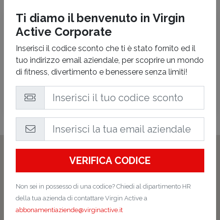
Ti diamo il benvenuto in Virgin
Virgin Active
Active Corporate
Padova
Inserisci il codice sconto che ti è stato fornito ed il
PIAZZA GARIBALDI ANGOLO VIA CALVI -
tuo indirizzo email aziendale, per scoprire un mondo
Padova
(PD)
di fitness, divertimento e benessere senza limiti!
Tutte le attività termineranno 30 minuti prima dell'orario di
chiusura indicato.
VERIFICA CODICE
Non sei in possesso di una codice? Chiedi al dipartimento HR
della tua azienda di contattare Virgin Active a
abbonamentiaziende@virginactive.it