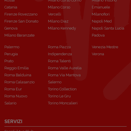
Rossa
Milano Corso Como
Milano Vittorio
Catania
Milano Corso
Emanuele
Firenze Rovezzano
Vercelli
Milanofiori
Firenze San Donato
Milano Diaz
Napoli Med
Genova
Milano Kennedy
Napoli Santa Lucia
Milano Baranzate
Padova
Palermo
Roma Piazza
Venezia Mestre
Perugia
Indipendenza
Verona
Prato
Roma Talenti
Reggio Emilia
Roma Valle Aurelia
Roma Balduina
Roma Via Mantova
Roma Calasanzio
Salerno
Roma Eur
Torino Collection
Roma Nuovo
Torino Le Gru
Salario
Torino Moncalieri
SERVIZI