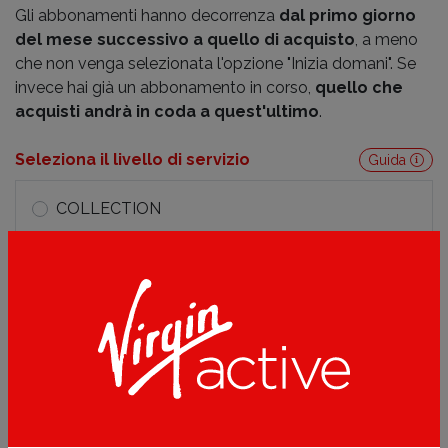
Gli abbonamenti hanno decorrenza
dal primo giorno
del mese successivo a quello di acquisto
, a meno
che non venga selezionata l'opzione "Inizia domani". Se
invece hai già un abbonamento in corso,
quello che
acquisti andrà in coda a quest'ultimo
.
Seleziona il livello di servizio
Guida
COLLECTION
PREMIUM PLUS