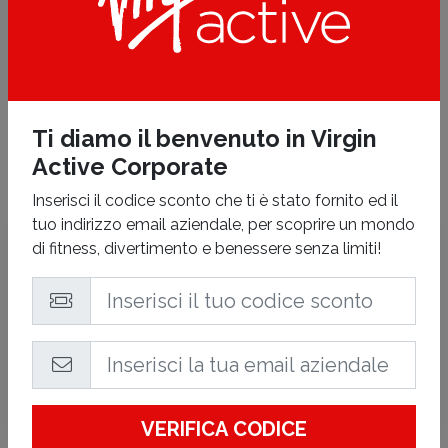
HOME CLUB
Ti diamo il benvenuto in Virgin
Active Corporate
Inserisci il codice sconto che ti è stato fornito ed il
tuo indirizzo email aziendale, per scoprire un mondo
di fitness, divertimento e benessere senza limiti!
Virgin Active
Firenze Rovezzano
Via Generale C. A. Dalla Chiesa, 11 - Firenze
(FI)
Tutte le attività termineranno 30 minuti prima dell'orario di
chiusura indicato.
VERIFICA CODICE