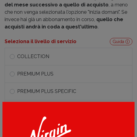
del mese successivo a quello di acquisto
, a meno
che non venga selezionata l'opzione "Inizia domani". Se
invece hai già un abbonamento in corso,
quello che
acquisti andrà in coda a quest'ultimo
.
Seleziona il livello di servizio
Guida
COLLECTION
PREMIUM PLUS
PREMIUM PLUS SPECIFIC
PREMIUM
GYM TRAINING