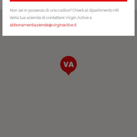
Non sei in possesso di una codice? Chiedi al dipartimento HR
della tua azienda di contattare Virgin Active a
abbonamentiaziende@virginactive.it