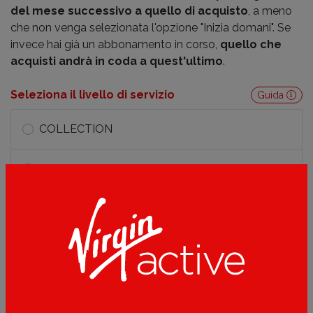
del mese successivo a quello di acquisto
, a meno
che non venga selezionata l'opzione "Inizia domani". Se
invece hai già un abbonamento in corso,
quello che
acquisti andrà in coda a quest'ultimo
.
Seleziona il livello di servizio
Guida
COLLECTION
GYM TRAINING
HOME CLUB