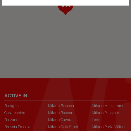
ACTIVE IN
Bologna
Milano Bicocca
Milano Maciachini
Casalecchio
Milano Bocconi
Milano Piazzale
Bolzano
Milano Cavour
Lodi
Brescia Freccia
Milano Città Studi
Milano Porta Vittoria