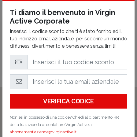
Ti diamo il benvenuto in Virgin
Active Corporate
Virgin Active
Inserisci il codice sconto che ti è stato fornito ed il
Roma Via Mantova
tuo indirizzo email aziendale, per scoprire un mondo
Via Mantova, 1 - Roma
(RM)
di fitness, divertimento e benessere senza limiti!
Tutte le attività termineranno 30 minuti prima dell'orario di
chiusura indicato.
VERIFICA CODICE
Non sei in possesso di una codice? Chiedi al dipartimento HR
della tua azienda di contattare Virgin Active a
abbonamentiaziende@virginactive.it