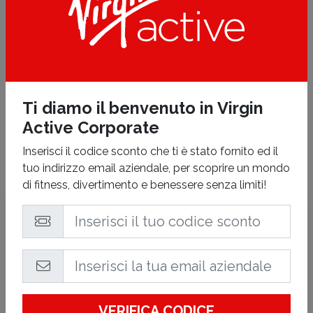
GYM TRAINING
HOME CLUB
Ti diamo il benvenuto in Virgin
Active Corporate
Inserisci il codice sconto che ti è stato fornito ed il
tuo indirizzo email aziendale, per scoprire un mondo
di fitness, divertimento e benessere senza limiti!
Virgin Active
Prato
Via Delle Pleiadi, 22 - Prato
(PO)
Tutte le attività termineranno 30 minuti prima dell'orario di
chiusura indicato.
VERIFICA CODICE