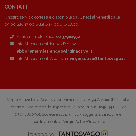
CONTATTI
Il nostro servizio cortesia è disponibile dal lunedì al venerdì dalle
09.00 alle 13.00 e dalle 14.00 alle 18.00.
Assistenza telefonica:
02 37901952
Info Abbonamenti Nuovi/Rinnovi:
abbonamentiaziende@virginactive.it
Info Abbonamenti Acquistati:
virginactive@tantosvago.it
Virgin Active Italia Spa - Via Archimede 2 - 20094 Corsico (MI) - Italia
Iscritta al Registro delle Imprese di Milano REA n. 1690341 - P.IVA
03641880962 Società a socio unico - soggetta a direzione e
coordinamento di Virgin Active Group Ltd
Powered by