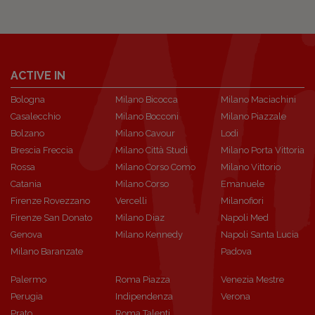
ACTIVE IN
Bologna
Milano Bicocca
Milano Maciachini
Casalecchio
Milano Bocconi
Milano Piazzale
Bolzano
Milano Cavour
Lodi
Brescia Freccia
Milano Città Studi
Milano Porta Vittoria
Rossa
Milano Corso Como
Milano Vittorio
Catania
Milano Corso
Emanuele
Firenze Rovezzano
Vercelli
Milanofiori
Firenze San Donato
Milano Diaz
Napoli Med
Genova
Milano Kennedy
Napoli Santa Lucia
Milano Baranzate
Padova
Palermo
Roma Piazza
Venezia Mestre
Perugia
Indipendenza
Verona
Prato
Roma Talenti