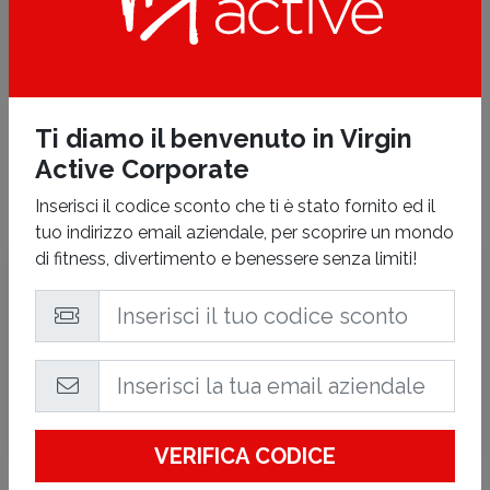
HOME CLUB
Ti diamo il benvenuto in Virgin
Active Corporate
Inserisci il codice sconto che ti è stato fornito ed il
tuo indirizzo email aziendale, per scoprire un mondo
di fitness, divertimento e benessere senza limiti!
Virgin Active
Milanofiori
Viale Milano Fiori - Milano
(MI)
Tutte le attività termineranno 30 minuti prima dell'orario di
chiusura indicato.
VERIFICA CODICE