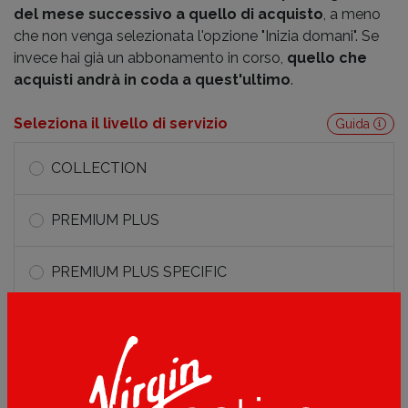
del mese successivo a quello di acquisto
, a meno
che non venga selezionata l'opzione "Inizia domani". Se
invece hai già un abbonamento in corso,
quello che
acquisti andrà in coda a quest'ultimo
.
Seleziona il livello di servizio
Guida
COLLECTION
PREMIUM PLUS
PREMIUM PLUS SPECIFIC
PREMIUM
GYM TRAINING