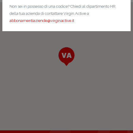
Non sei in possesso di una codice? Chiedi al dipartimento HR
della tua azienda di contattare Virgin Active a
abbonamentiaziende@virginactive.it