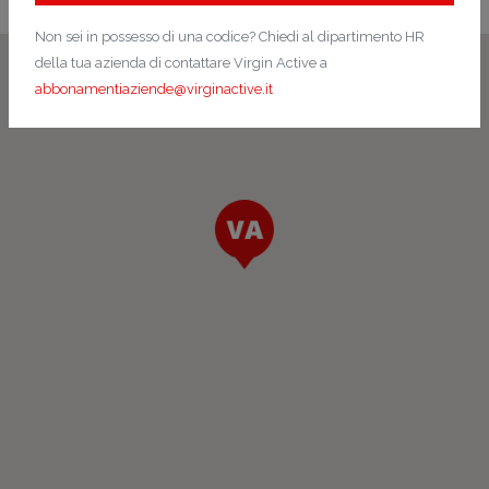
Non sei in possesso di una codice? Chiedi al dipartimento HR
della tua azienda di contattare Virgin Active a
abbonamentiaziende@virginactive.it