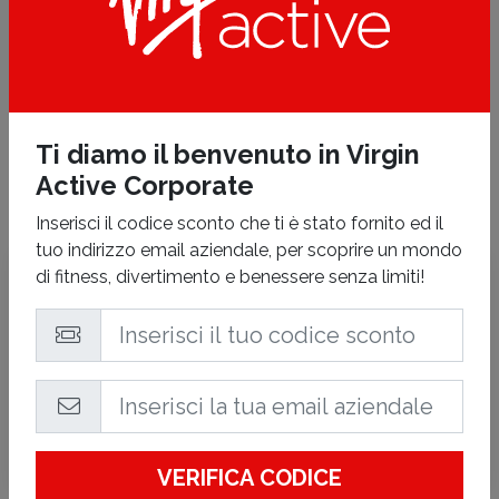
HOME CLUB
Ti diamo il benvenuto in Virgin
Active Corporate
Inserisci il codice sconto che ti è stato fornito ed il
tuo indirizzo email aziendale, per scoprire un mondo
di fitness, divertimento e benessere senza limiti!
Virgin Active
Bologna Casalecchio
Via Aldo Moro, 60 - Casalecchio Di Reno
(BO)
Tutte le attività termineranno 30 minuti prima dell'orario di
chiusura indicato.
VERIFICA CODICE