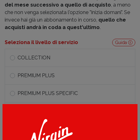
del mese successivo a quello di acquisto
, a meno
che non venga selezionata l'opzione "Inizia domani". Se
invece hai già un abbonamento in corso,
quello che
acquisti andrà in coda a quest'ultimo
.
Seleziona il livello di servizio
Guida
COLLECTION
PREMIUM PLUS
PREMIUM PLUS SPECIFIC
PREMIUM
GYM TRAINING