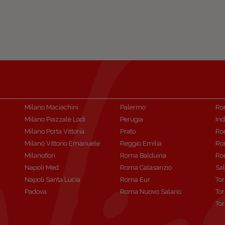
Milano Maciachini
Palermo
Ro
Milano Piazzale Lodi
Perugia
In
Milano Porta Vittoria
Prato
Ro
Milano Vittorio Emanuele
Reggio Emilia
Ro
Milanofiori
Roma Balduina
Ro
Napoli Med
Roma Calasanzio
Sa
Napoli Santa Lucia
Roma Eur
Tor
Padova
Roma Nuovo Salario
Tor
Tor