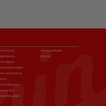
ma Piazza
Venezia Mestre
dipendenza
Verona
ma Talenti
ma Valle Aurelia
ma Via Mantova
lerno
ino Collection
ino Le Gru
ino Moncalieri