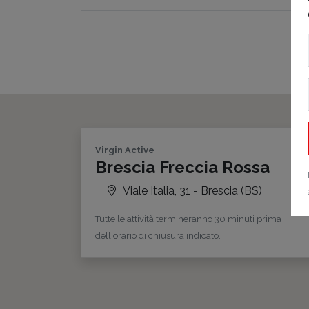
Virgin Active
Brescia Freccia Rossa
Viale Italia, 31 - Brescia
(BS)
Tutte le attività termineranno 30 minuti prima
dell'orario di chiusura indicato.