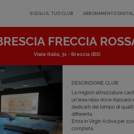
SCEGLI IL TUO CLUB
ABBONAMENTO DIGITA
BRESCIA FRECCIA ROSS
Viale Italia, 31 - Brescia
(BS)
DESCRIZIONE CLUB
Le migliori attrezzature card
un'area relax dove rilassarsi 
dedicarti del tempo di quali
differente.
Entra in Virgin Active per sc
completa.